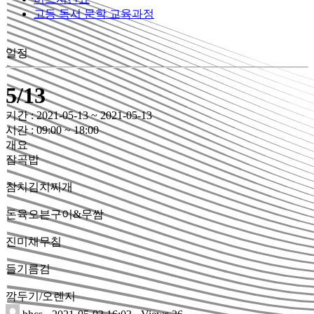
고등 독서 문학 교육과정
일정
5/13
기간 : 2021-05-13 ~ 2021-05-13
시간 : 09:00 ~ 18:00
개요
잡곡밥
참치김치찌개
돈육오븐구이&무쌈
진미채무침
들기름김
깍두기/오렌지