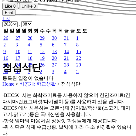
bhcs
· 2021-05-03 16:03 · Views 26
Like
0
Unlike
0
Print
List
.
일
일
월
월
화
화
수
수
목
목
금
금
토
토
26
27
28
29
30
31
1
2
3
4
5
6
7
8
9
10
11
12
13
14
15
16
17
18
19
20
21
22
점심식단
23
24
25
26
27
28
29
30
31
1
2
3
4
5
등록된 일정이 없습니다.
Home
>
비공개: 학교생활
>
점심식단
-BHCS에서는 화학조미료를 사용하지 않으며 천연조미료(건
다시마/건표고버섯/다시멸치.등)를 사용하여 맛을 냅니다.
-BHCS 에서 사용하는 모든식재 김치/쌀/축산물(소고기, 돼지
고기.닭고기)등은 국내산만을 사용합니다.
-항상 엄마의 마음처럼 정성껏 학생들에게 제공합니다.
-위 식단은 식재 수급상황, 날씨에 따라 다소 변경될수 있습니
다.