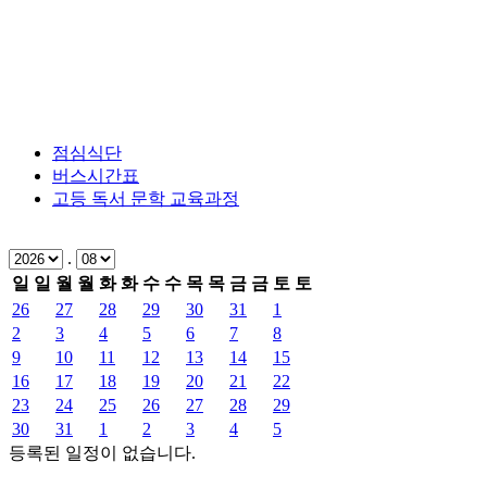
점심식단
버스시간표
고등 독서 문학 교육과정
.
일
일
월
월
화
화
수
수
목
목
금
금
토
토
26
27
28
29
30
31
1
2
3
4
5
6
7
8
9
10
11
12
13
14
15
16
17
18
19
20
21
22
23
24
25
26
27
28
29
30
31
1
2
3
4
5
등록된 일정이 없습니다.