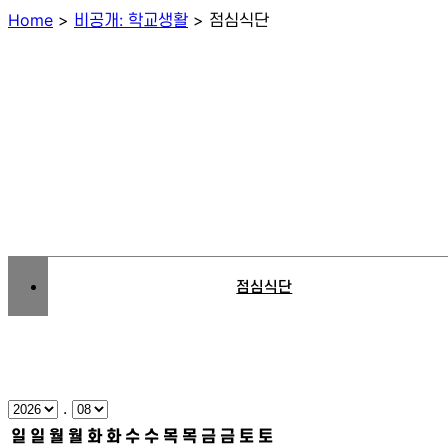
Home
>
비공개: 학교생활
>
점심식단
점심식단
.
일
일
월
월
화
화
수
수
목
목
금
금
토
토