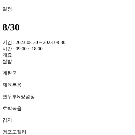
일정
8/30
기간 : 2023-08-30 ~ 2023-08-30
시간 : 09:00 ~ 18:00
개요
쌀밥
계란국
제육볶음
연두부&양념장
호박볶음
김치
청포도젤리