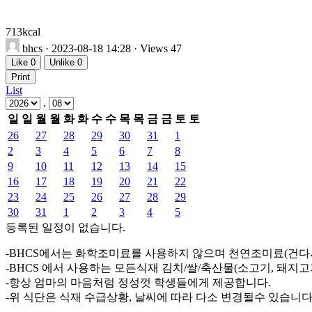
713kcal
bhcs
· 2023-08-18 14:28 · Views 47
Like
0
Unlike
0
Print
List
.
일
일
월
월
화
화
수
수
목
목
금
금
토
토
26
27
28
29
30
31
1
2
3
4
5
6
7
8
9
10
11
12
13
14
15
16
17
18
19
20
21
22
23
24
25
26
27
28
29
30
31
1
2
3
4
5
등록된 일정이 없습니다.
-BHCS에서는 화학조미료를 사용하지 않으며 천연조미료(건다
-BHCS 에서 사용하는 모든식재 김치/쌀/축산물(소고기, 돼지
-항상 엄마의 마음처럼 정성껏 학생들에게 제공합니다.
-위 식단은 식재 수급상황, 날씨에 따라 다소 변경될수 있습니다