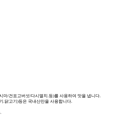
시마/건표고버섯/다시멸치.등)를 사용하여 맛을 냅니다.
고기.닭고기)등은 국내산만을 사용합니다.
.