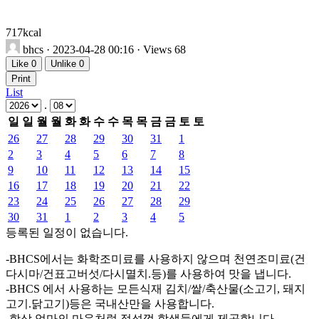
717kcal
bhcs
· 2023-04-28 00:16 · Views 68
Like
0
Unlike
0
Print
List
.
일
일
월
월
화
화
수
수
목
목
금
금
토
토
26
27
28
29
30
31
1
2
3
4
5
6
7
8
9
10
11
12
13
14
15
16
17
18
19
20
21
22
23
24
25
26
27
28
29
30
31
1
2
3
4
5
등록된 일정이 없습니다.
-BHCS에서는 화학조미료를 사용하지 않으며 천연조미료(건
다시마/건표고버섯/다시멸치.등)를 사용하여 맛을 냅니다.
-BHCS 에서 사용하는 모든식재 김치/쌀/축산물(소고기, 돼지
고기.닭고기)등은 국내산만을 사용합니다.
-항상 엄마의 마음처럼 정성껏 학생들에게 제공합니다.