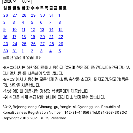
.
일
일
월
월
화
화
수
수
목
목
금
금
토
토
26
27
28
29
30
31
1
2
3
4
5
6
7
8
9
10
11
12
13
14
15
16
17
18
19
20
21
22
23
24
25
26
27
28
29
30
31
1
2
3
4
5
등록된 일정이 없습니다.
-BHCS에서는 화학조미료를 사용하지 않으며 천연조미료(건다시마/건표고버섯/
다시멸치.등)를 사용하여 맛을 냅니다.
-BHCS 에서 사용하는 모든식재 김치/쌀/축산물(소고기, 돼지고기.닭고기)등은
국내산만을 사용합니다.
-항상 엄마의 마음처럼 정성껏 학생들에게 제공합니다.
-위 식단은 식재 수급상황, 날씨에 따라 다소 변경될수 있습니다.
30-2, Bojeong-dong, Giheung-gu, Yongin-si, Gyeonggi-do, Republic of
Korea
Business Registration Number : 142-81-44956 / Tel:031-263-3033
©
Copyright 2006-2021 BHCS Reserved