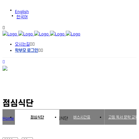
English
한국어
오시는길
학부모 로그인
점심식단
점심식단
버스시간표
고등 독서 문학 교
Home
>
비공개: 학교생활
>
점심식단