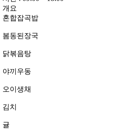
개요
혼합잡곡밥
봄동된장국
닭볶음탕
야끼우동
오이생채
김치
귤