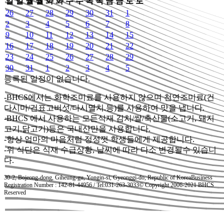
일
일
월
월
화
화
수
수
목
목
금
금
토
토
26
27
28
29
30
31
1
2
3
4
5
6
7
8
9
10
11
12
13
14
15
16
17
18
19
20
21
22
23
24
25
26
27
28
29
30
31
1
2
3
4
5
등록된 일정이 없습니다.
-BHCS에서는 화학조미료를 사용하지 않으며 천연조미료(건
다시마/건표고버섯/다시멸치.등)를 사용하여 맛을 냅니다.
-BHCS 에서 사용하는 모든식재 김치/쌀/축산물(소고기, 돼지
고기.닭고기)등은 국내산만을 사용합니다.
-항상 엄마의 마음처럼 정성껏 학생들에게 제공합니다.
-위 식단은 식재 수급상황, 날씨에 따라 다소 변경될수 있습니
다.
30-2, Bojeong-dong, Giheung-gu, Yongin-si, Gyeonggi-do, Republic of Korea
Business
Registration Number : 142-81-44956 / Tel:031-263-3033
© Copyright 2006-2021 BHCS
Reserved