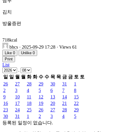
쌈무
김치
방울증편
718kcal
bhcs
· 2025-09-29 17:28 · Views 61
Like
0
Unlike
0
Print
List
.
일
일
월
월
화
화
수
수
목
목
금
금
토
토
26
27
28
29
30
31
1
2
3
4
5
6
7
8
9
10
11
12
13
14
15
16
17
18
19
20
21
22
23
24
25
26
27
28
29
30
31
1
2
3
4
5
등록된 일정이 없습니다.