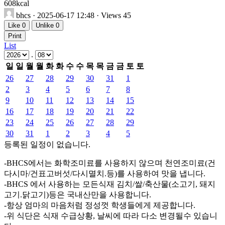
608kcal
bhcs
· 2025-06-17 12:48 · Views 45
Like
0
Unlike
0
Print
List
.
일
일
월
월
화
화
수
수
목
목
금
금
토
토
26
27
28
29
30
31
1
2
3
4
5
6
7
8
9
10
11
12
13
14
15
16
17
18
19
20
21
22
23
24
25
26
27
28
29
30
31
1
2
3
4
5
등록된 일정이 없습니다.
-BHCS에서는 화학조미료를 사용하지 않으며 천연조미료(건
다시마/건표고버섯/다시멸치.등)를 사용하여 맛을 냅니다.
-BHCS 에서 사용하는 모든식재 김치/쌀/축산물(소고기, 돼지
고기.닭고기)등은 국내산만을 사용합니다.
-항상 엄마의 마음처럼 정성껏 학생들에게 제공합니다.
-위 식단은 식재 수급상황, 날씨에 따라 다소 변경될수 있습니