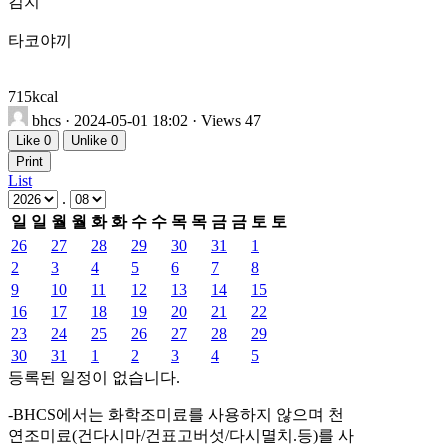
김치
타코야끼
715kcal
bhcs
· 2024-05-01 18:02 · Views 47
Like
0
Unlike
0
Print
List
.
일
일
월
월
화
화
수
수
목
목
금
금
토
토
26
27
28
29
30
31
1
2
3
4
5
6
7
8
9
10
11
12
13
14
15
16
17
18
19
20
21
22
23
24
25
26
27
28
29
30
31
1
2
3
4
5
등록된 일정이 없습니다.
-BHCS에서는 화학조미료를 사용하지 않으며 천
연조미료(건다시마/건표고버섯/다시멸치.등)를 사