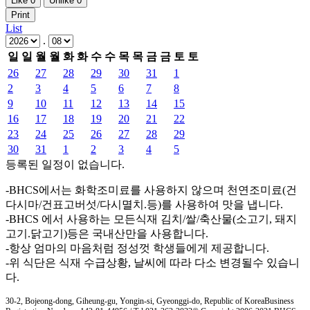
Like
0
Unlike
0
Print
List
.
일
일
월
월
화
화
수
수
목
목
금
금
토
토
26
27
28
29
30
31
1
2
3
4
5
6
7
8
9
10
11
12
13
14
15
16
17
18
19
20
21
22
23
24
25
26
27
28
29
30
31
1
2
3
4
5
등록된 일정이 없습니다.
-BHCS에서는 화학조미료를 사용하지 않으며 천연조미료(건
다시마/건표고버섯/다시멸치.등)를 사용하여 맛을 냅니다.
-BHCS 에서 사용하는 모든식재 김치/쌀/축산물(소고기, 돼지
고기.닭고기)등은 국내산만을 사용합니다.
-항상 엄마의 마음처럼 정성껏 학생들에게 제공합니다.
-위 식단은 식재 수급상황, 날씨에 따라 다소 변경될수 있습니
다.
30-2, Bojeong-dong, Giheung-gu, Yongin-si, Gyeonggi-do, Republic of Korea
Business