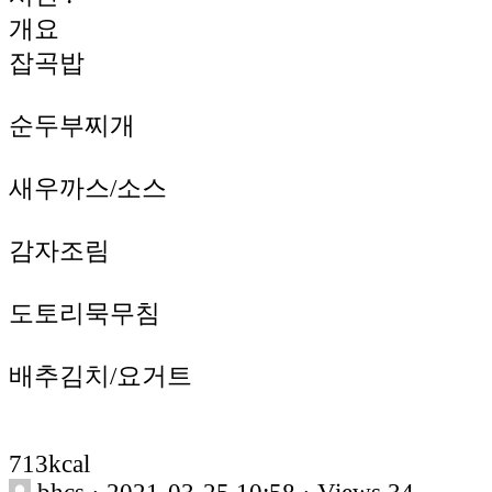
개요
잡곡밥
순두부찌개
새우까스/소스
감자조림
도토리묵무침
배추김치/요거트
713kcal