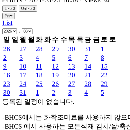
bhcs
· 2021-03-25 10:58 · Views 34
Like
0
Unlike
0
Print
List
.
일
일
월
월
화
화
수
수
목
목
금
금
토
토
26
27
28
29
30
31
1
2
3
4
5
6
7
8
9
10
11
12
13
14
15
16
17
18
19
20
21
22
23
24
25
26
27
28
29
30
31
1
2
3
4
5
등록된 일정이 없습니다.
-BHCS에서는 화학조미료를 사용하지 않으
-BHCS 에서 사용하는 모든식재 김치/쌀/