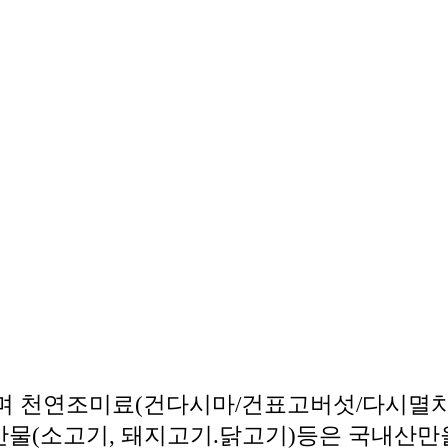
며 천연조미료(건다시마/건표고버섯/다시멸치.
축산물(소고기, 돼지고기.닭고기)등은 국내산만