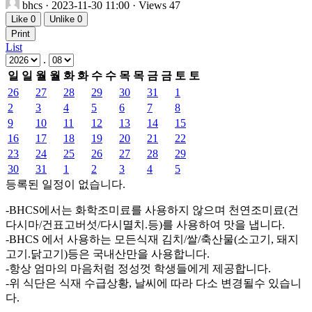
bhcs
· 2023-11-30 11:00 · Views 47
Like
0
Unlike
0
Print
List
.
일
일
월
월
화
화
수
수
목
목
금
금
토
토
26
27
28
29
30
31
1
2
3
4
5
6
7
8
9
10
11
12
13
14
15
16
17
18
19
20
21
22
23
24
25
26
27
28
29
30
31
1
2
3
4
5
등록된 일정이 없습니다.
-BHCS에서는 화학조미료를 사용하지 않으며 천연조미료(건
다시마/건표고버섯/다시멸치.등)를 사용하여 맛을 냅니다.
-BHCS 에서 사용하는 모든식재 김치/쌀/축산물(소고기, 돼지
고기.닭고기)등은 국내산만을 사용합니다.
-항상 엄마의 마음처럼 정성껏 학생들에게 제공합니다.
-위 식단은 식재 수급상황, 날씨에 따라 다소 변경될수 있습니
다.