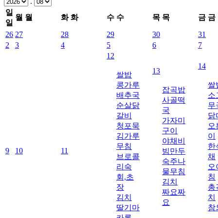
.
일
월
월
화
화
수
수
목
목
금
금
일
26
27
28
29
30
31
2
3
4
5
6
7
12
14
13
쌀밥
콩가루
쌀
잡곡밥
배추국
소
사골떡
순살닭
무
국
갈비
닭
가자미
청포묵
오
구이
김가루
이
야채비
무침
한
9
10
11
빔만두
브로콜
채
숙주나
리숙
오
물무침
회,초
침
김치
장
총
짜요짜
김치
치
요
딸기마
참
카롱