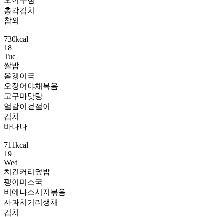
오이무침
총각김치
참외
730kcal
18
Tue
쌀밥
올갱이국
오징어야채볶음
고구마맛탕
얼갈이겉절이
김치
바나나
711kcal
19
Wed
치킨커리덮밥
팽이미소국
비에나소시지볶음
사과치커리생채
김치