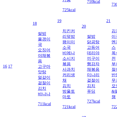
710kcal
73
725kcal
19
21
18
20
치킨커
김
쌀밥
리덮밥
쌀밥
이
올갱이
팽이미
닭곰탕
멘
국
소국
고등어
스
오징어
비에나
데리야
옥
야채볶
소시지
끼구이
전
음
볶음
햄감자
부
16
17
고구마
사과치
채볶음
절
맛탕
커리생
미나리
반
얼갈이
채
겉절이
무
겉절이
김치
김치
모
김치
방울토
푸딩
&
바나나
마토
잼
727kcal
711kcal
721kcal
72