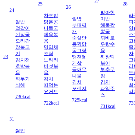
27
25
28
26
24
발아현
차조밥
라
쌀밥
미밥
쌀밥
맑은콩
파
부대찌
해물짬
얼갈이
나물국
양
개
뽕국
된장국
제육볶
스
순살안
꿔바로
오리간
음
고
동찜닭
우탕수
장불고
명엽채
졸
동그랑
육
기
조림
자
23
땡전&
짜장떡
김치전
느타리
그
케찹
볶이
호박볶
버섯볶
러
들깨무
부추무
음
음
드
나물
침
깍두기
김치
피
김치
김치
식혜
떠먹는
회
오렌지
과일주
요거트
감
스
730kcal
725kcal
722kcal
73
731kcal
31
쌀밥