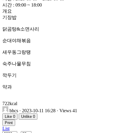
시간 : 09:00 ~ 18:00
개요
기장밥
닭곰탕&소면사리
순대야채볶음
새우동그랑땡
숙주나물무침
깍두기
약과
722kcal
bhcs
· 2023-10-11 16:28 · Views 41
Like
0
Unlike
0
Print
List