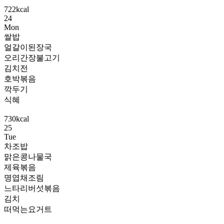
722kcal
24
Mon
쌀밥
얼갈이된장국
오리간장불고기
김치전
호박볶음
깍두기
식혜
730kcal
25
Tue
차조밥
맑은콩나물국
제육볶음
명엽채조림
느타리버섯볶음
김치
떠먹는요거트