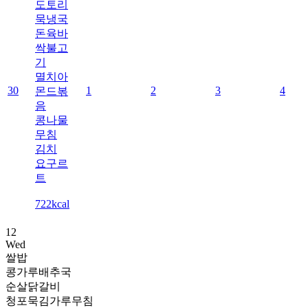
도토리
묵냉국
돈육바
싹불고
기
멸치아
30
1
2
3
4
몬드볶
음
콩나물
무침
김치
요구르
트
722kcal
12
Wed
쌀밥
콩가루배추국
순살닭갈비
청포묵김가루무침