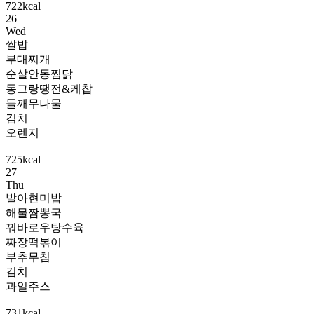
722kcal
26
Wed
쌀밥
부대찌개
순살안동찜닭
동그랑땡전&케찹
들깨무나물
김치
오렌지
725kcal
27
Thu
발아현미밥
해물짬뽕국
꿔바로우탕수육
짜장떡볶이
부추무침
김치
과일주스
731kcal