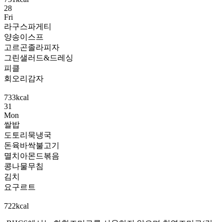
28
Fri
라구스파게티
양송이스프
고르곤졸라피자
그린샐러드&드레싱
피클
회오리감자
733kcal
31
Mon
쌀밥
도토리묵냉국
돈육바싹불고기
멸치아몬드볶음
콩나물무침
김치
요구르트
722kcal