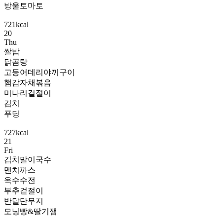
방울토마토
721kcal
20
Thu
쌀밥
닭곰탕
고등어데리야끼구이
햄감자채볶음
미나리겉절이
김치
푸딩
727kcal
21
Fri
김치말이국수
멘치까스
옥수수전
부추겉절이
반달단무지
모닝빵&딸기잼