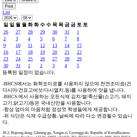
Print
List
.
일
일
월
월
화
화
수
수
목
목
금
금
토
토
26
27
28
29
30
31
1
2
3
4
5
6
7
8
9
10
11
12
13
14
15
16
17
18
19
20
21
22
23
24
25
26
27
28
29
30
31
1
2
3
4
5
등록된 일정이 없습니다.
-BHCS에서는 화학조미료를 사용하지 않으며 천연조미료(건
다시마/건표고버섯/다시멸치.등)를 사용하여 맛을 냅니다.
-BHCS 에서 사용하는 모든식재 김치/쌀/축산물(소고기, 돼지
고기.닭고기)등은 국내산만을 사용합니다.
-항상 엄마의 마음처럼 정성껏 학생들에게 제공합니다.
-위 식단은 식재 수급상황, 날씨에 따라 다소 변경될수 있습니
다.
30-2, Bojeong-dong, Giheung-gu, Yongin-si, Gyeonggi-do, Republic of Korea
Business