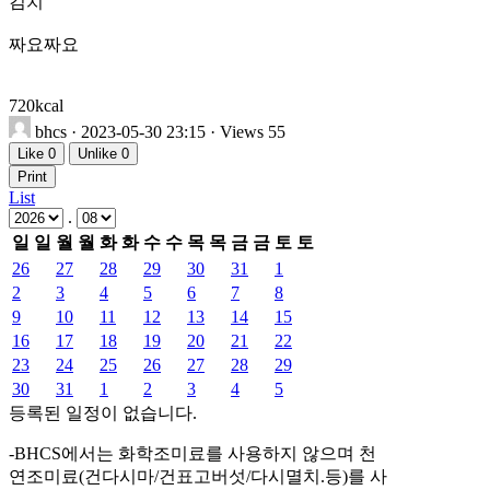
김치
짜요짜요
720kcal
bhcs
· 2023-05-30 23:15 · Views 55
Like
0
Unlike
0
Print
List
.
일
일
월
월
화
화
수
수
목
목
금
금
토
토
26
27
28
29
30
31
1
2
3
4
5
6
7
8
9
10
11
12
13
14
15
16
17
18
19
20
21
22
23
24
25
26
27
28
29
30
31
1
2
3
4
5
등록된 일정이 없습니다.
-BHCS에서는 화학조미료를 사용하지 않으며 천
연조미료(건다시마/건표고버섯/다시멸치.등)를 사