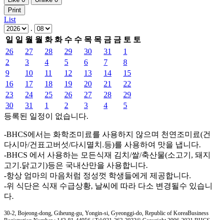
Print
List
.
일
일
월
월
화
화
수
수
목
목
금
금
토
토
26
27
28
29
30
31
1
2
3
4
5
6
7
8
9
10
11
12
13
14
15
16
17
18
19
20
21
22
23
24
25
26
27
28
29
30
31
1
2
3
4
5
등록된 일정이 없습니다.
-BHCS에서는 화학조미료를 사용하지 않으며 천연조미료(건
다시마/건표고버섯/다시멸치.등)를 사용하여 맛을 냅니다.
-BHCS 에서 사용하는 모든식재 김치/쌀/축산물(소고기, 돼지
고기.닭고기)등은 국내산만을 사용합니다.
-항상 엄마의 마음처럼 정성껏 학생들에게 제공합니다.
-위 식단은 식재 수급상황, 날씨에 따라 다소 변경될수 있습니
다.
30-2, Bojeong-dong, Giheung-gu, Yongin-si, Gyeonggi-do, Republic of Korea
Business