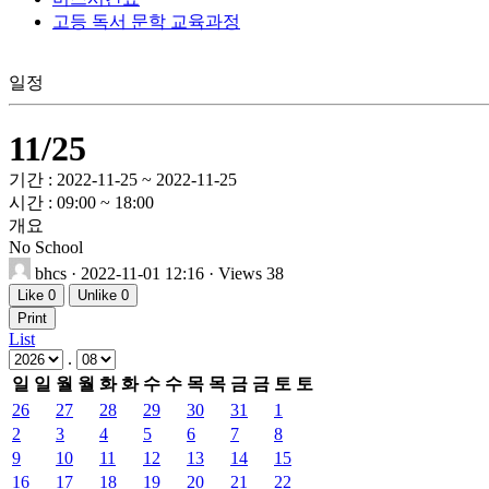
고등 독서 문학 교육과정
일정
11/25
기간 : 2022-11-25 ~ 2022-11-25
시간 : 09:00 ~ 18:00
개요
No School
bhcs
· 2022-11-01 12:16 · Views 38
Like
0
Unlike
0
Print
List
.
일
일
월
월
화
화
수
수
목
목
금
금
토
토
26
27
28
29
30
31
1
2
3
4
5
6
7
8
9
10
11
12
13
14
15
16
17
18
19
20
21
22