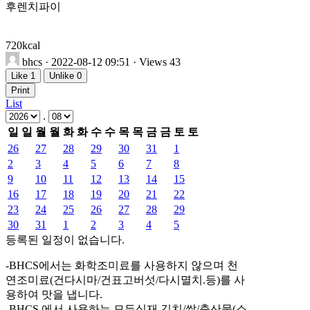
후렌치파이
720kcal
bhcs
· 2022-08-12 09:51 · Views 43
Like
1
Unlike
0
Print
List
.
일
일
월
월
화
화
수
수
목
목
금
금
토
토
26
27
28
29
30
31
1
2
3
4
5
6
7
8
9
10
11
12
13
14
15
16
17
18
19
20
21
22
23
24
25
26
27
28
29
30
31
1
2
3
4
5
등록된 일정이 없습니다.
-BHCS에서는 화학조미료를 사용하지 않으며 천
연조미료(건다시마/건표고버섯/다시멸치.등)를 사
용하여 맛을 냅니다.
-BHCS 에서 사용하는 모든식재 김치/쌀/축산물(소