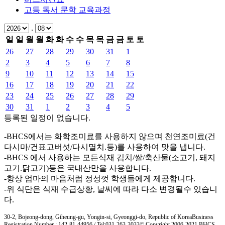
고등 독서 문학 교육과정
.
일
일
월
월
화
화
수
수
목
목
금
금
토
토
26
27
28
29
30
31
1
2
3
4
5
6
7
8
9
10
11
12
13
14
15
16
17
18
19
20
21
22
23
24
25
26
27
28
29
30
31
1
2
3
4
5
등록된 일정이 없습니다.
-BHCS에서는 화학조미료를 사용하지 않으며 천연조미료(건
다시마/건표고버섯/다시멸치.등)를 사용하여 맛을 냅니다.
-BHCS 에서 사용하는 모든식재 김치/쌀/축산물(소고기, 돼지
고기.닭고기)등은 국내산만을 사용합니다.
-항상 엄마의 마음처럼 정성껏 학생들에게 제공합니다.
-위 식단은 식재 수급상황, 날씨에 따라 다소 변경될수 있습니
다.
30-2, Bojeong-dong, Giheung-gu, Yongin-si, Gyeonggi-do, Republic of Korea
Business
Registration Number : 142-81-44956 / Tel:031-263-3033
© Copyright 2006-2021 BHCS