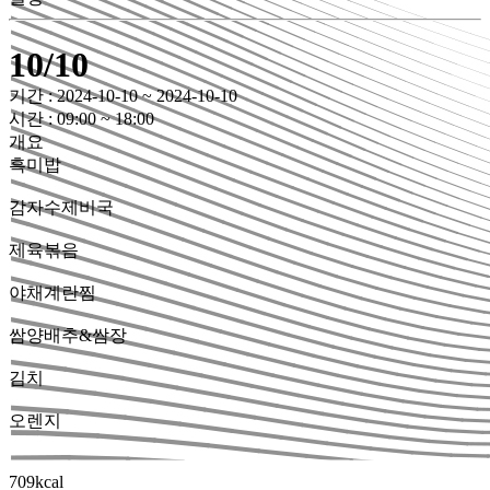
10/10
기간 : 2024-10-10 ~ 2024-10-10
시간 : 09:00 ~ 18:00
개요
흑미밥
감자수제비국
제육볶음
야채계란찜
쌈양배추&쌈장
김치
오렌지
709kcal