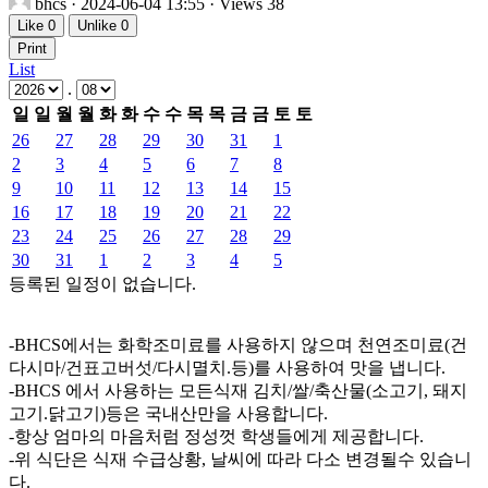
bhcs
· 2024-06-04 13:55 · Views 38
Like
0
Unlike
0
Print
List
.
일
일
월
월
화
화
수
수
목
목
금
금
토
토
26
27
28
29
30
31
1
2
3
4
5
6
7
8
9
10
11
12
13
14
15
16
17
18
19
20
21
22
23
24
25
26
27
28
29
30
31
1
2
3
4
5
등록된 일정이 없습니다.
-BHCS에서는 화학조미료를 사용하지 않으며 천연조미료(건
다시마/건표고버섯/다시멸치.등)를 사용하여 맛을 냅니다.
-BHCS 에서 사용하는 모든식재 김치/쌀/축산물(소고기, 돼지
고기.닭고기)등은 국내산만을 사용합니다.
-항상 엄마의 마음처럼 정성껏 학생들에게 제공합니다.
-위 식단은 식재 수급상황, 날씨에 따라 다소 변경될수 있습니
다.