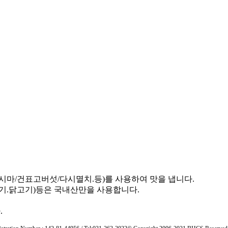
시마/건표고버섯/다시멸치.등)를 사용하여 맛을 냅니다.
고기.닭고기)등은 국내산만을 사용합니다.
.