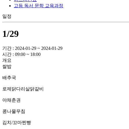
고등 독서 문학 교육과정
일정
1/29
기간 : 2024-01-29 ~ 2024-01-29
시간 : 09:00 ~ 18:00
개요
쌀밥
배추국
로제닭다리살닭갈비
야채춘권
콩나물무침
김치/꼬마찐빵