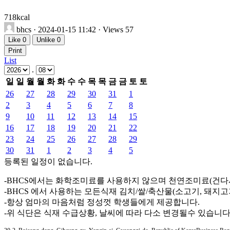
718kcal
bhcs
· 2024-01-15 11:42 · Views 57
Like
0
Unlike
0
Print
List
.
일
일
월
월
화
화
수
수
목
목
금
금
토
토
26
27
28
29
30
31
1
2
3
4
5
6
7
8
9
10
11
12
13
14
15
16
17
18
19
20
21
22
23
24
25
26
27
28
29
30
31
1
2
3
4
5
등록된 일정이 없습니다.
-BHCS에서는 화학조미료를 사용하지 않으며 천연조미료(건다
-BHCS 에서 사용하는 모든식재 김치/쌀/축산물(소고기, 돼지
-항상 엄마의 마음처럼 정성껏 학생들에게 제공합니다.
-위 식단은 식재 수급상황, 날씨에 따라 다소 변경될수 있습니다